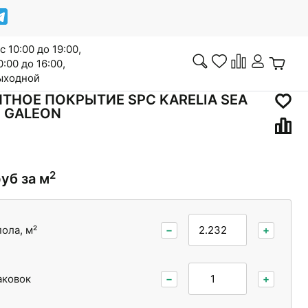
с 10:00 до 19:00,
0:00 до 16:00,
выходной
ТНОЕ ПОКРЫТИЕ SPC KARELIA SEA
 GALEON
Инженерная доска
2
руб за м
Сопутствующие товары
ола, м²
−
+
аковок
−
+
Межкомнатные двери