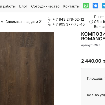
и работы
Блог
Сотрудничество
Контакты
Пн-пт 
+ 7 843 278-02-12
 М. Салимжанова, дом 21
Сб с 1
+ 7 905 377-78-40
Вс - 
КОМПОЗИ
ROMANCE
Артикул: 8973
ркетная доска
Модульный паркет
2 440.00 
нерально-каменный ламинат
Паркетная химия
Площадь п
Кол-во уп
вролин
Стеновые панели