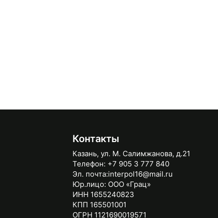
Контакты
Казань, ул. М. Салимжанова, д.21
Телефон:
+7 905 3 777 840
Эл. почта:
interpol16@mail.ru
Юр.лицо:
ООО «Грац»
ИНН 1655240823
КПП 165501001
ОГРН 1121690019571