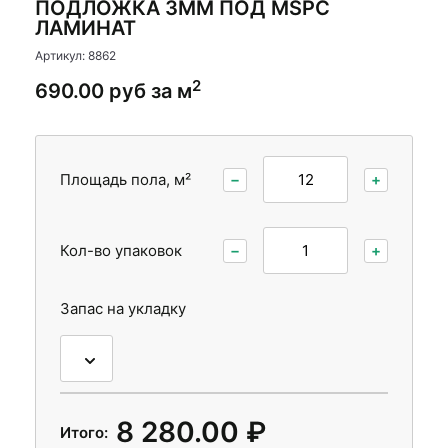
ПОДЛОЖКА 3ММ ПОД MSPC
Стеновые панели
Стеновые панели
ЛАМИНАТ
Межкомнатные двери
Межкомнатные двери
Артикул: 8862
2
690.00 руб за м
Площадь пола, м²
−
+
Кол-во упаковок
−
+
Запас на укладку
8 280.00 ₽
Итого: