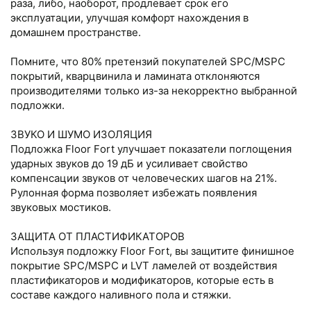
раза, либо, наоборот, продлевает срок его
эксплуатации, улучшая комфорт нахождения в
домашнем пространстве.
Помните, что 80% претензий покупателей SРС/МSРС
покрытий, кварцвинила и ламината отклоняются
производителями только из-за некорректно выбранной
подложки.
ЗВУКО И ШУМО ИЗОЛЯЦИЯ
Подложка Flооr Fоrt улучшает показатели поглощения
ударных звуков до 19 дБ и усиливает свойство
компенсации звуков от человеческих шагов на 21%.
Рулонная форма позволяет избежать появления
звуковых мостиков.
ЗАЩИТА ОТ ПЛАСТИФИКАТОРОВ
Используя подложку Flооr Fоrt, вы защитите финишное
покрытие SРС/МSРС и LVТ ламелей от воздействия
пластификаторов и модификаторов, которые есть в
составе каждого наливного пола и стяжки.