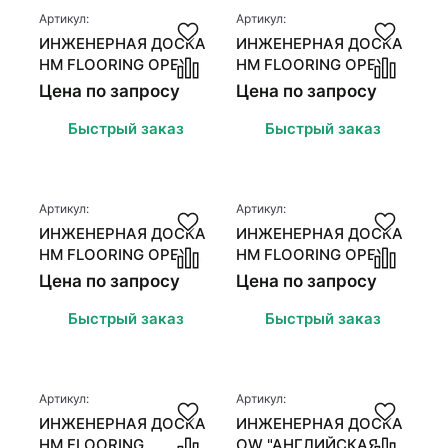
Стеновые панели
Стеновые панели
Артикул:
Артикул:
ИНЖЕНЕРНАЯ ДОСКА
ИНЖЕНЕРНАЯ ДОСКА
Межкомнатные двери
Межкомнатные двери
HM FLOORING ОРЕХ
HM FLOORING ОРЕХ
АМЕРИКАНСКИЙ
АМЕРИКАНСКИЙ
Цена по запросу
Цена по запросу
(СЕЛЕКТ)
(НАТУР)
Быстрый заказ
Быстрый заказ
Артикул:
Артикул:
ИНЖЕНЕРНАЯ ДОСКА
ИНЖЕНЕРНАЯ ДОСКА
HM FLOORING ОРЕХ
HM FLOORING ОРЕХ
FROZEN CЕЛЕКТ
DIAMOND
Цена по запросу
Цена по запросу
"ИТАЛЬЯНСКАЯ ЕЛКА"
Быстрый заказ
Быстрый заказ
Артикул:
Артикул:
ИНЖЕНЕРНАЯ ДОСКА
ИНЖЕНЕРНАЯ ДОСКА
HM FLOORING
OW "АНГЛИЙСКАЯ