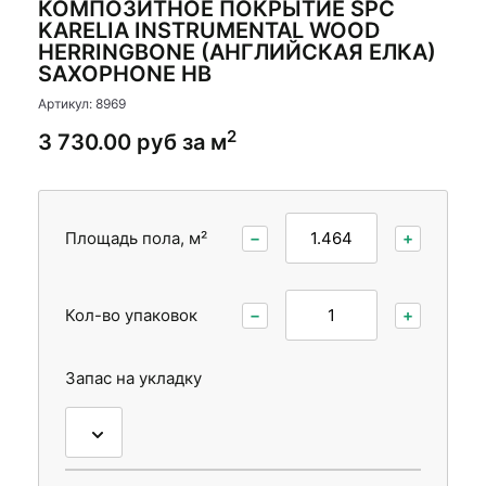
КОМПОЗИТНОЕ ПОКРЫТИЕ SPC
Стеновые панели
KARELIA INSTRUMENTAL WOOD
HERRINGBONE (АНГЛИЙСКАЯ ЕЛКА)
Межкомнатные двери
SAXOPHONE HB
Артикул: 8969
2
3 730.00 руб за м
Площадь пола, м²
−
+
Кол-во упаковок
−
+
Запас на укладку