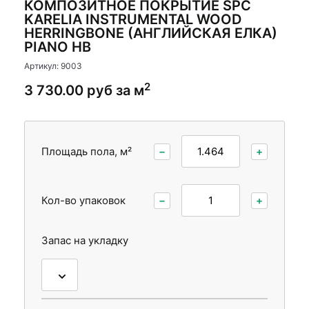
КОМПОЗИТНОЕ ПОКРЫТИЕ SPC
Стеновые панели
KARELIA INSTRUMENTAL WOOD
HERRINGBONE (АНГЛИЙСКАЯ ЕЛКА)
Межкомнатные двери
PIANO HB
Артикул: 9003
2
3 730.00 руб за м
Площадь пола, м²
−
+
Кол-во упаковок
−
+
Запас на укладку