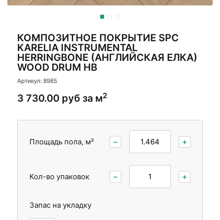
Стеновые панели
Стеновые панели
Межкомнатные двери
Межкомнатные двери
КОМПОЗИТНОЕ ПОКРЫТИЕ SPC
KARELIA INSTRUMENTAL
HERRINGBONE (АНГЛИЙСКАЯ ЕЛКА)
WOOD DRUM HB
Артикул: 8985
2
3 730.00 руб за м
Площадь пола, м²
−
+
Кол-во упаковок
−
+
Запас на укладку