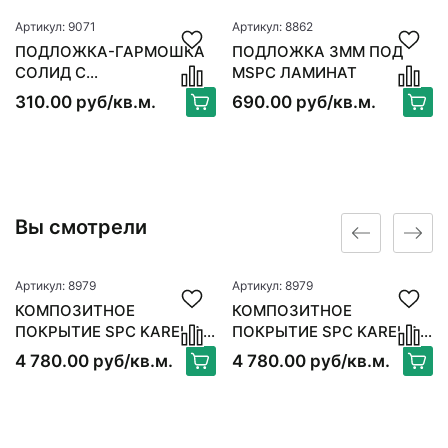
Артикул: 9071
Артикул: 8862
ПОДЛОЖКА-ГАРМОШКА
ПОДЛОЖКА 3ММ ПОД
СОЛИД С
MSPC ЛАМИНАТ
ПАРОИЗОЛЯЦИЕЙ ANTI
310.00 руб/кв.м.
690.00 руб/кв.м.
SLIP
Вы смотрели
Артикул: 8979
Артикул: 8979
КОМПОЗИТНОЕ
КОМПОЗИТНОЕ
ПОКРЫТИЕ SPC KARELIA
ПОКРЫТИЕ SPC KARELIA
GREAT CLASSICSPREMIUM
GREAT CLASSICSPREMIUM
4 780.00 руб/кв.м.
4 780.00 руб/кв.м.
HERRINGBONE
HERRINGBONE
(АНГЛИЙСКАЯ ЕЛКА)
(АНГЛИЙСКАЯ ЕЛКА)
WOOD WALNUT
WOOD WALNUT
BEETHOVEN HB
BEETHOVEN HB