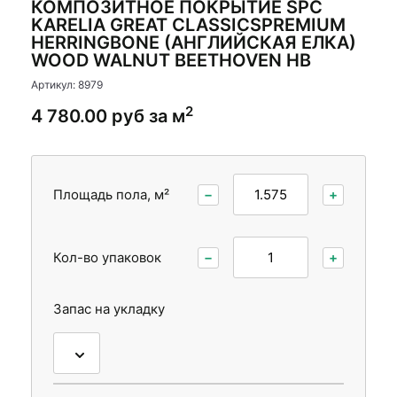
КОМПОЗИТНОЕ ПОКРЫТИЕ SPC
Стеновые панели
Стеновые панели
KARELIA GREAT CLASSICSPREMIUM
HERRINGBONE (АНГЛИЙСКАЯ ЕЛКА)
Межкомнатные двери
Межкомнатные двери
WOOD WALNUT BEETHOVEN HB
Артикул: 8979
2
4 780.00 руб за м
Площадь пола, м²
−
+
Кол-во упаковок
−
+
Запас на укладку