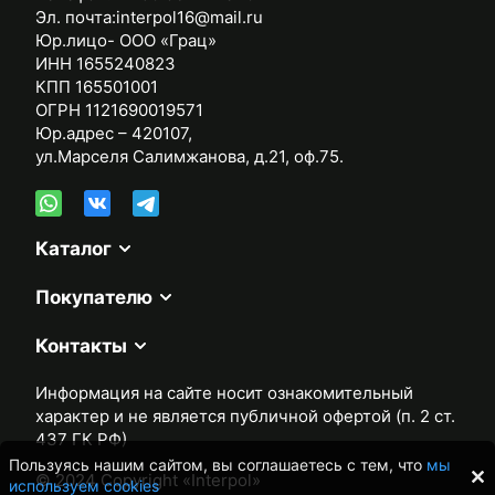
Эл. почта:
interpol16@mail.ru
Юр.лицо- ООО «Грац»
ИНН 1655240823
КПП 165501001
ОГРН 1121690019571
Юр.адрес – 420107,
ул.Марселя Салимжанова, д.21, оф.75.
Каталог
Покупателю
Контакты
Информация на сайте носит ознакомительный
характер и не является публичной офертой (п. 2 ст.
437 ГК РФ)
Пользуясь нашим сайтом, вы соглашаетесь с тем, что
мы
© 2024 Copyright «Interpol»
используем cookies