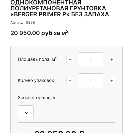
ОДНОКОМПОНЕНТНАЯ
Стеновые панели
Стеновые панели
ПОЛИУРЕТАНОВАЯ ГРУНТОВКА
«BERGER PRIMER P» БЕЗ ЗАПАХА
Межкомнатные двери
Межкомнатные двери
Артикул: 9359
2
20 950.00 руб за м
Площадь пола, м²
−
+
Кол-во упаковок
−
+
Запас на укладку