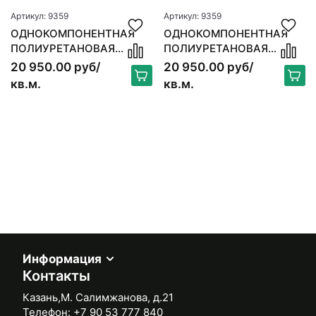
Артикул: 9359
Артикул: 9359
ОДНОКОМПОНЕНТНАЯ
ОДНОКОМПОНЕНТНАЯ
ПОЛИУРЕТАНОВАЯ
ПОЛИУРЕТАНОВАЯ
ГРУНТОВКА «BERGER
ГРУНТОВКА «BERGER
20 950.00 руб/
20 950.00 руб/
PRIMER P» БЕЗ ЗАПАХА
PRIMER P» БЕЗ ЗАПАХА
кв.м.
кв.м.
Информация
Контакты
Казань,М. Салимжанова, д.21
Телефон:
+7 90 53 777 840