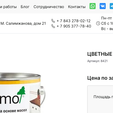
и работы
Блог
Сотрудничество
Контакты
Пн-пт 
+ 7 843 278-02-12
 М. Салимжанова, дом 21
Сб с 1
+ 7 905 377-78-40
Вс - 
ркетная доска
Модульный паркет
ЦВЕТНЫЕ
Артикул: 8421
Цена по з
нерально-каменный ламинат
Паркетная химия
Площадь п
вролин
Стеновые панели