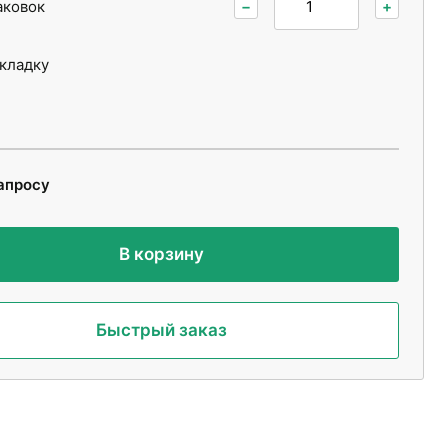
аковок
−
+
укладку
апросу
В корзину
Быстрый заказ