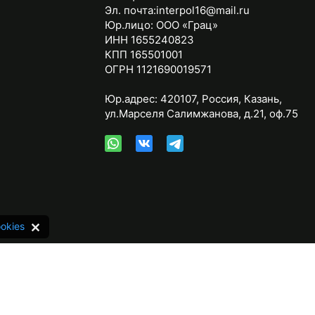
Эл. почта:
interpol16@mail.ru
Юр.лицо:
ООО «Грац»
ИНН 1655240823
КПП 165501001
ОГРН 1121690019571
Юр.адрес:
420107
,
Россия
,
Казань
,
ул.Марселя Салимжанова, д.21, оф.75
okies