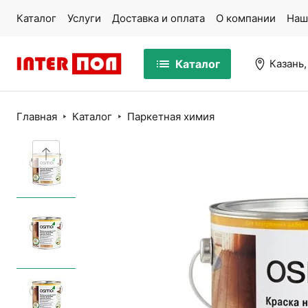
Каталог
Услуги
Доставка и оплата
О компании
Наш
Каталог
Казань,
Главная
Каталог
Паркетная химия
Массивная доска
Па
Ламинат
Ми
Кварцвинил
Ко