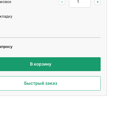
аковок
−
+
укладку
апросу
В корзину
Быстрый заказ