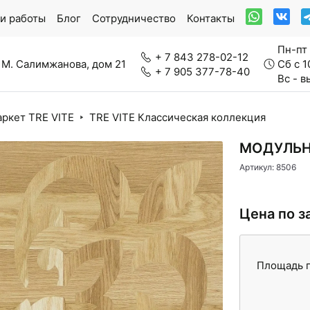
и работы
Блог
Сотрудничество
Контакты
Пн-пт 
+ 7 843 278-02-12
 М. Салимжанова, дом 21
Сб с 1
+ 7 905 377-78-40
Вс - 
ркет TRE VITE
TRE VITE Классическая коллекция
ркетная доска
Модульный паркет
МОДУЛЬНЫ
Артикул: 8506
Цена по з
нерально-каменный ламинат
Паркетная химия
Площадь п
вролин
Стеновые панели