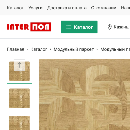
Каталог
Услуги
Доставка и оплата
О компании
Наш
Каталог
Казань,
Главная
Каталог
Модульный паркет
Модульный па
Массивная доска
Па
Ламинат
Ми
Кварцвинил
Ко