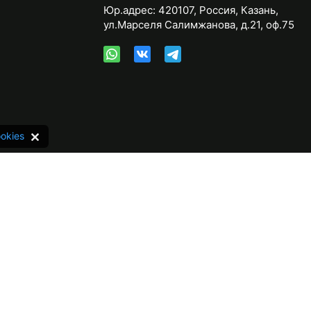
Юр.адрес:
420107
,
Россия
,
Казань
,
ул.Марселя Салимжанова, д.21, оф.75
okies