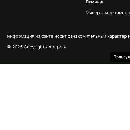
Ламинат
Минерально-каменн
Информация на сайте носит ознакомительный характер и 
© 2025 Copyright «Interpol»
Пользуя
Каталог
Назад
Массивная доска
Паркетная доска
Модульный паркет