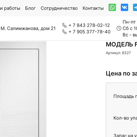
и работы
Блог
Сотрудничество
Контакты
Пн-пт 
+ 7 843 278-02-12
 М. Салимжанова, дом 21
Сб с 1
+ 7 905 377-78-40
Вс - 
МОДЕЛЬ 
Артикул: 8327
ркетная доска
Модульный паркет
Цена по з
Площадь п
нерально-каменный ламинат
Паркетная химия
Кол-во уп
вролин
Стеновые панели
Запас на 