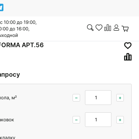
с 10:00 до 19:00,
0:00 до 16:00,
выходной
FORMA АРТ.56
Инженерная доска
апросу
ола, м²
−
+
Сопутствующие товары
аковок
−
+
Межкомнатные двери
укладку