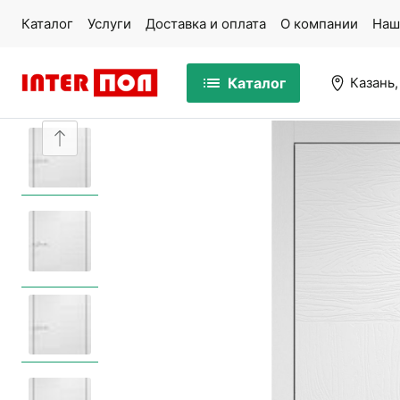
Каталог
Услуги
Доставка и оплата
О компании
Наш
Каталог
Казань,
Массивная доска
Па
Ламинат
Ми
Кварцвинил
Ко