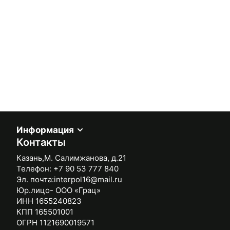
Информация
Контакты
Казань,М. Салимжанова, д.21
Телефон:
+7 90 53 777 840
Эл. почта:
interpol16@mail.ru
Юр.лицо- ООО «Грац»
ИНН 1655240823
КПП 165501001
ОГРН 1121690019571