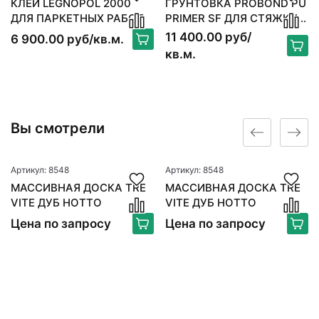
КЛЕЙ LEGNOPOL 2000
ГРУНТОВКА PROBOND PU
ДЛЯ ПАРКЕТНЫХ РАБОТ
PRIMER SF ДЛЯ СТЯЖКИ 6
КГ
11 400.00 руб/
6 900.00 руб/кв.м.
кв.м.
Вы смотрели
Артикул: 8548
Артикул: 8548
МАССИВНАЯ ДОСКА TRE
МАССИВНАЯ ДОСКА TRE
VITE ДУБ НОТТО
VITE ДУБ НОТТО
Цена по запросу
Цена по запросу