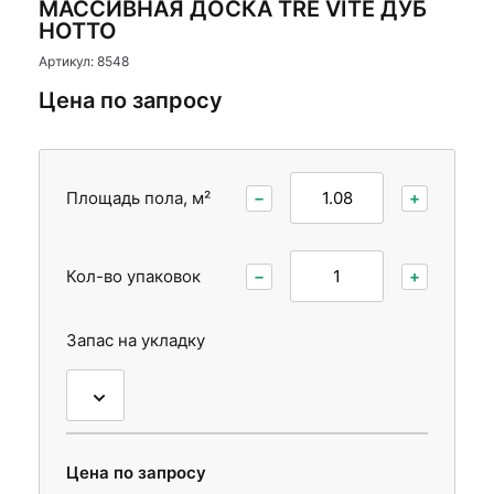
МАССИВНАЯ ДОСКА TRE VITE ДУБ
Стеновые панели
Межкомнатные двери
НОТТО
Межкомнатные двери
Артикул: 8548
Цена по запросу
Площадь пола, м²
−
+
Кол-во упаковок
−
+
Запас на укладку
Цена по запросу