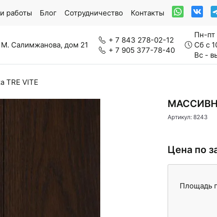
и работы
Блог
Сотрудничество
Контакты
Пн-пт 
+ 7 843 278-02-12
 М. Салимжанова, дом 21
Сб с 1
+ 7 905 377-78-40
Вс - 
а TRE VITE
ркетная доска
Модульный паркет
МАССИВНА
Артикул: 8243
Цена по з
нерально-каменный ламинат
Паркетная химия
Площадь п
вролин
Стеновые панели