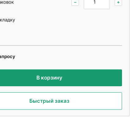
аковок
−
+
укладку
апросу
В корзину
Быстрый заказ