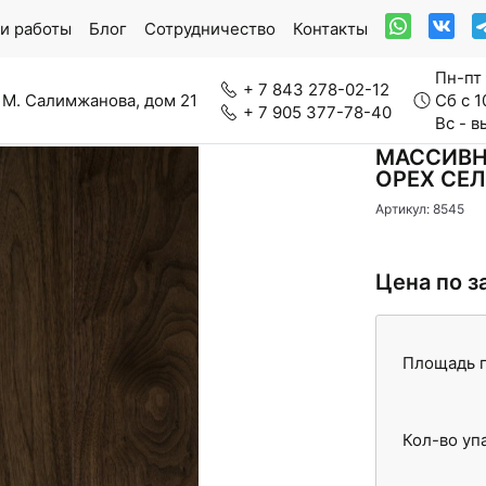
и работы
Блог
Сотрудничество
Контакты
Пн-пт 
+ 7 843 278-02-12
 М. Салимжанова, дом 21
Сб с 1
+ 7 905 377-78-40
Вс - 
МАССИВН
ОРЕХ СЕЛ
Артикул: 8545
ркетная доска
Модульный паркет
Цена по з
нерально-каменный ламинат
Паркетная химия
Площадь п
Кол-во уп
вролин
Стеновые панели