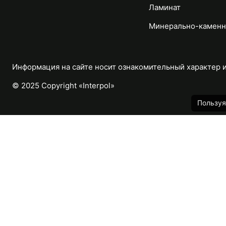
Ламинат
Минерально-каменн
Информация на сайте носит ознакомительный характер и 
© 2025 Copyright «Interpol»
Пользуя
Каталог
Назад
Массивная доска
Паркетная доска
Модульный паркет