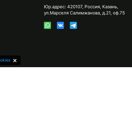
Юр.адрес:
420107
,
Россия
,
Казань
,
ул.Марселя Салимжанова, д.21, оф.75
okies