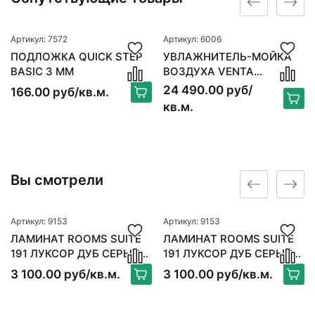
Артикул: 7572
Артикул: 6006
ПОДЛОЖКА QUICK STEP
УВЛАЖНИТЕЛЬ-МОЙКА
BASIC 3 ММ
ВОЗДУХА VENTA
ORIGINAL LW15, БЕЛЫЙ
24 490.00 руб/
166.00 руб/кв.м.
кв.м.
Вы смотрели
Артикул: 9153
Артикул: 9153
ЛАМИНАТ ROOMS SUITE
ЛАМИНАТ ROOMS SUITE
191 ЛУКСОР ДУБ СЕРЫЙ
191 ЛУКСОР ДУБ СЕРЫЙ
RV 825
RV 825
3 100.00 руб/кв.м.
3 100.00 руб/кв.м.