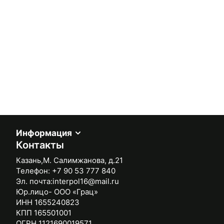
Информация
Контакты
Казань,М. Салимжанова, д.21
Телефон:
+7 90 53 777 840
Эл. почта:
interpol16@mail.ru
Юр.лицо- ООО «Грац»
ИНН 1655240823
КПП 165501001
ОГРН 1121690019571