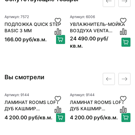
Артикул: 7572
Артикул: 6006
ПОДЛОЖКА QUICK STEP
УВЛАЖНИТЕЛЬ-МОЙКА
BASIC 3 ММ
ВОЗДУХА VENTA
ORIGINAL LW15, БЕЛЫЙ
24 490.00 руб/
166.00 руб/кв.м.
кв.м.
Вы смотрели
Артикул: 9144
Артикул: 9144
ЛАМИНАТ ROOMS LOFT
ЛАМИНАТ ROOMS LOFT
ДУБ КАШМИР
ДУБ КАШМИР
ЗОЛОТИСТЫЙ R1022A
ЗОЛОТИСТЫЙ R1022A
4 200.00 руб/кв.м.
4 200.00 руб/кв.м.