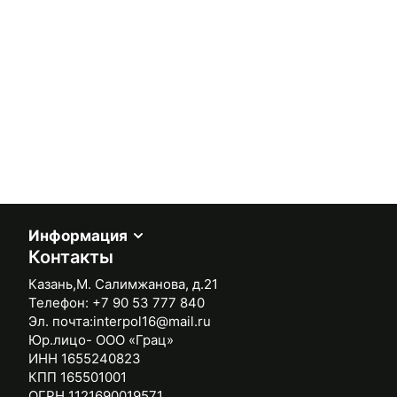
Информация
Контакты
Казань,М. Салимжанова, д.21
Телефон:
+7 90 53 777 840
Эл. почта:
interpol16@mail.ru
Юр.лицо- ООО «Грац»
ИНН 1655240823
КПП 165501001
ОГРН 1121690019571