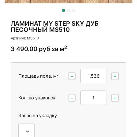
Стеновые панели
Стеновые панели
Межкомнатные двери
Межкомнатные двери
ЛАМИНАТ MY STEP SKY ДУБ
ПЕСОЧНЫЙ MS510
Артикул: MS510
2
3 490.00 руб за м
Площадь пола, м²
−
+
Кол-во упаковок
−
+
Запас на укладку