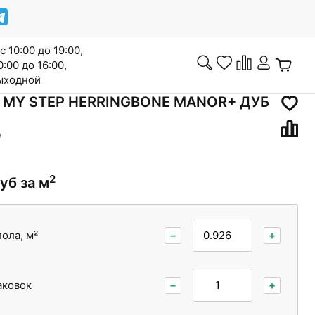
с 10:00 до 19:00,
0:00 до 16:00,
выходной
 MY STEP HERRINGBONE MANOR+ ДУБ
0
Инженерная доска
2
уб за м
Сопутствующие товары
ола, м²
−
+
аковок
−
+
Межкомнатные двери