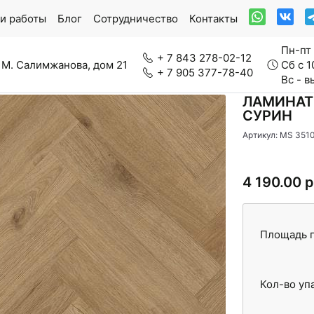
и работы
Блог
Сотрудничество
Контакты
Пн-пт 
+ 7 843 278-02-12
 М. Салимжанова, дом 21
Сб с 1
+ 7 905 377-78-40
Вс - 
ЛАМИНАТ
СУРИН
Артикул: MS 351
ркетная доска
Модульный паркет
4 190.00 р
нерально-каменный ламинат
Паркетная химия
Площадь п
Кол-во уп
вролин
Стеновые панели