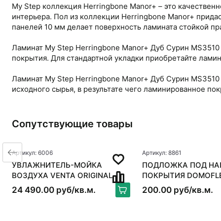
My Step коллекция Herringbone Manor+ – это качестве
интерьера. Пол из коллекции Herringbone Manor+ прида
панелей 10 мм делает поверхность ламината стойкой п
Ламинат My Step Herringbone Manor+ Дуб Сурин MS3510 и
покрытия. Для стандартной укладки приобретайте ламина
Ламинат My Step Herringbone Manor+ Дуб Сурин MS3510
исходного сырья, в результате чего ламинированное п
Сопутствующие товары
Артикул: 6006
Артикул: 8861
УВЛАЖНИТЕЛЬ-МОЙКА
ПОДЛОЖКА ПОД НА
ВОЗДУХА VENTA ORIGINAL
ПОКРЫТИЯ DOMOFL
LW15, БЕЛЫЙ
24 490.00 руб/кв.м.
200.00 руб/кв.м.