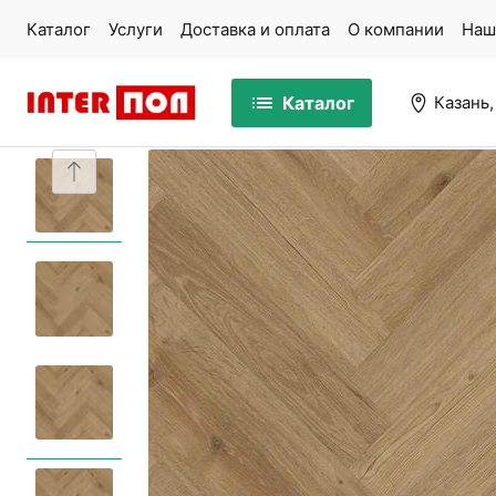
Каталог
Услуги
Доставка и оплата
О компании
Наш
Каталог
Казань,
Массивная доска
Па
Ламинат
Ми
Кварцвинил
Ко