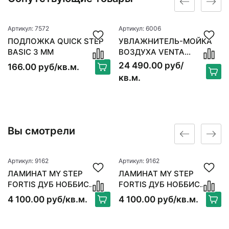
Артикул: 7572
Артикул: 6006
ПОДЛОЖКА QUICK STEP
УВЛАЖНИТЕЛЬ-МОЙКА
BASIC 3 ММ
ВОЗДУХА VENTA
ORIGINAL LW15, БЕЛЫЙ
24 490.00 руб/
166.00 руб/кв.м.
кв.м.
Вы смотрели
Артикул: 9162
Артикул: 9162
ЛАМИНАТ MY STEP
ЛАМИНАТ MY STEP
FORTIS ДУБ НОББИС
FORTIS ДУБ НОББИС
MS612
MS612
4 100.00 руб/кв.м.
4 100.00 руб/кв.м.