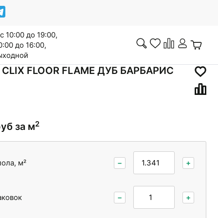
с 10:00 до 19:00,
0:00 до 16:00,
выходной
CLIX FLOOR FLAME ДУБ БАРБАРИС
Инженерная доска
2
руб за м
Сопутствующие товары
ола, м²
−
+
аковок
−
+
Межкомнатные двери