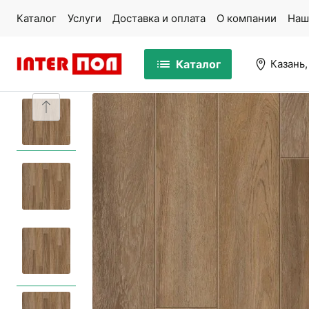
Каталог
Услуги
Доставка и оплата
О компании
Наш
Каталог
Казань,
Массивная доска
Па
Ламинат
Ми
Кварцвинил
Ко