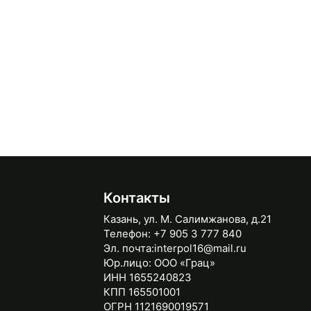
Контакты
Казань, ул. М. Салимжанова, д.21
Телефон:
+7 905 3 777 840
Эл. почта:
interpol16@mail.ru
Юр.лицо:
ООО «Грац»
ИНН 1655240823
КПП 165501001
ОГРН 1121690019571