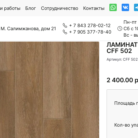
и работы
Блог
Сотрудничество
Контакты
Пн-пт 
+ 7 843 278-02-12
 М. Салимжанова, дом 21
Сб с 1
+ 7 905 377-78-40
Вс - 
ЛАМИНАТ 
CFF 502
Артикул: CFF 502
ркетная доска
Модульный паркет
2 400.00 
нерально-каменный ламинат
Паркетная химия
Площадь п
Кол-во уп
вролин
Стеновые панели