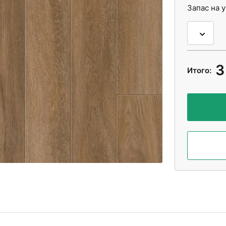
Запас на 
3
Итого: