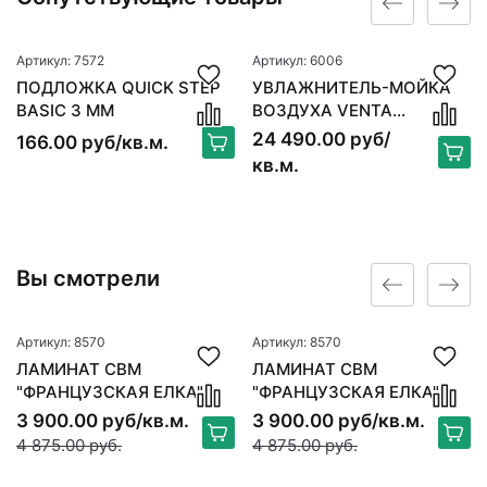
Артикул: 7572
Артикул: 6006
ПОДЛОЖКА QUICK STEP
УВЛАЖНИТЕЛЬ-МОЙКА
BASIC 3 ММ
ВОЗДУХА VENTA
ORIGINAL LW15, БЕЛЫЙ
24 490.00 руб/
166.00 руб/кв.м.
кв.м.
Вы смотрели
Артикул: 8570
Артикул: 8570
ЛАМИНАТ CBM
ЛАМИНАТ CBM
"ФРАНЦУЗСКАЯ ЕЛКА"
"ФРАНЦУЗСКАЯ ЕЛКА"
OSTROST ДУБ ЛИПИ 504
OSTROST ДУБ ЛИПИ 504
3 900.00 руб/кв.м.
3 900.00 руб/кв.м.
4 875.00 руб.
4 875.00 руб.