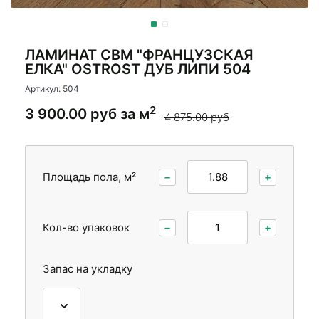
Стеновые панели
Стеновые панели
Межкомнатные двери
Межкомнатные двери
ЛАМИНАТ CBM "ФРАНЦУЗСКАЯ
ЕЛКА" OSTROST ДУБ ЛИПИ 504
Артикул: 504
2
3 900.00 руб за м
4 875.00 руб
Площадь пола, м²
−
+
Кол-во упаковок
−
+
Запас на укладку