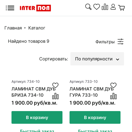
Назад
Массивная доска
Главная
Каталог
Паркетная доска
Массивная
Паркетная
Модульный
Инже
Найдено товаров
9
Фильтры
доска
доска
паркет
доск
Модульный паркет
Инженерная доска
Сортировать:
По популярности
Минерально-
Паркетная
Сопу
Ламинат
Ламинат
каменный
химия
това
ламинат
Минерально-каменный ламинат
Артикул: 734-10
Артикул: 733-10
ЛАМИНАТ CBM ДУБ
ЛАМИНАТ CBM ДУБ
Паркетная химия
БРИЗА 734-10
ГУРА 733-10
Стеновые
Межк
Кварцвинил
Ковролин
Сопутствующие товары
1 900.00 руб/кв.м.
1 900.00 руб/кв.м.
панели
двер
Кварцвинил
В корзину
В корзину
Ковролин
Быстрый заказ
Быстрый заказ