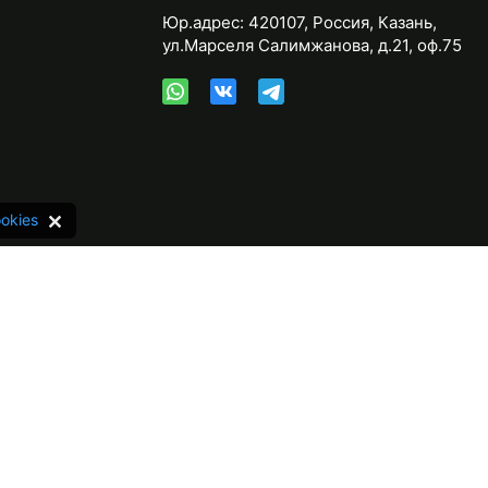
Юр.адрес:
420107
,
Россия
,
Казань
,
ул.Марселя Салимжанова, д.21, оф.75
okies