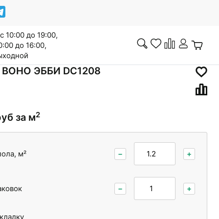
с 10:00 до 19:00,
0:00 до 16:00,
выходной
 BOHO ЭББИ DC1208
Инженерная доска
2
руб за м
ола, м²
−
+
Сопутствующие товары
аковок
−
+
Межкомнатные двери
укладку