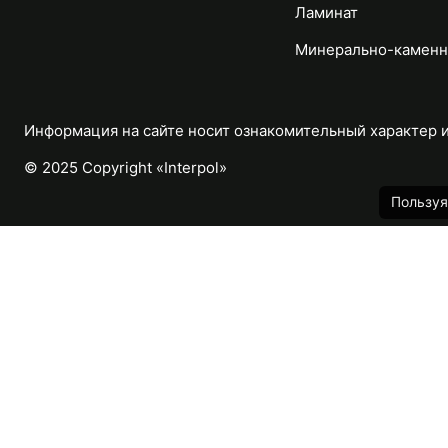
Ламинат
Минерально-каменн
Информация на сайте носит ознакомительный характер и 
© 2025 Copyright «Interpol»
Пользуя
Каталог
Назад
Массивная доска
Паркетная доска
Модульный паркет