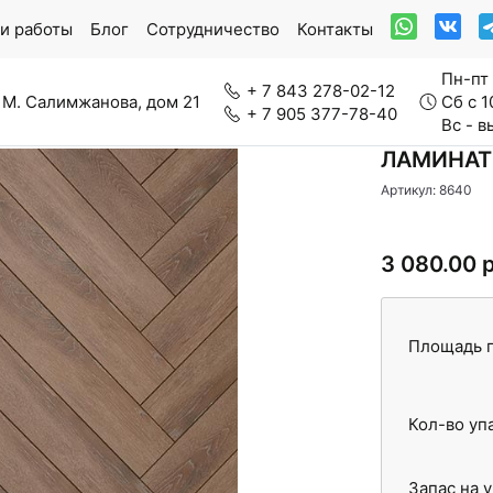
и работы
Блог
Сотрудничество
Контакты
Пн-пт 
+ 7 843 278-02-12
 М. Салимжанова, дом 21
Сб с 1
+ 7 905 377-78-40
Вс - 
ЛАМИНАТ
Артикул: 8640
ркетная доска
Модульный паркет
3 080.00 
Площадь п
нерально-каменный ламинат
Паркетная химия
Кол-во уп
вролин
Стеновые панели
Запас на 