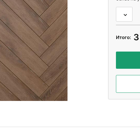
3
Итого: