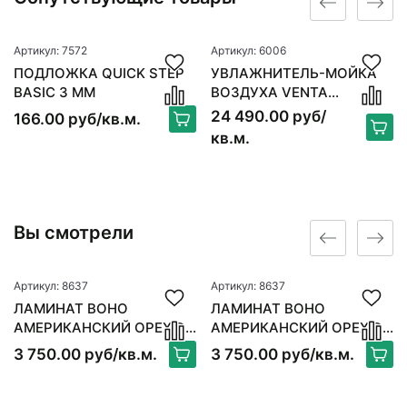
Артикул: 7572
Артикул: 6006
ПОДЛОЖКА QUICK STEP
УВЛАЖНИТЕЛЬ-МОЙКА
BASIC 3 ММ
ВОЗДУХА VENTA
ORIGINAL LW15, БЕЛЫЙ
24 490.00 руб/
166.00 руб/кв.м.
кв.м.
Вы смотрели
Артикул: 8637
Артикул: 8637
ЛАМИНАТ BOHO
ЛАМИНАТ BOHO
АМЕРИКАНСКИЙ ОРЕХ DC
АМЕРИКАНСКИЙ ОРЕХ DC
1205
1205
3 750.00 руб/кв.м.
3 750.00 руб/кв.м.