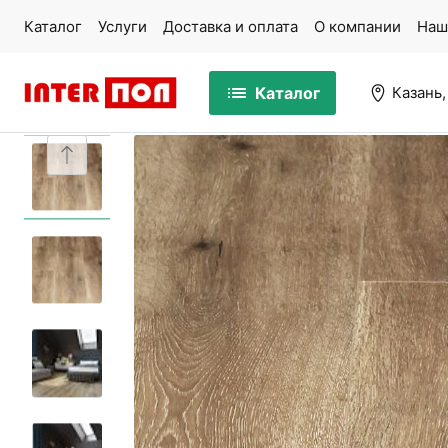
Каталог
Услуги
Доставка и оплата
О компании
Наш
Каталог
Казань,
Массивная доска
Па
Ламинат
Па
Ковролин
Ст