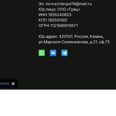
Эл. почта:
interpol16@mail.ru
Юр.лицо:
ООО «Грац»
ИНН 1655240823
КПП 165501001
ОГРН 1121690019571
Юр.адрес:
420107
,
Россия
,
Казань
,
ул.Марселя Салимжанова, д.21, оф.75
okies