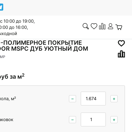
с 10:00 до 19:00,
0:00 до 16:00,
выходной
-ПОЛИМЕРНОЕ ПОКРЫТИЕ
OOR MSPC ДУБ УЮТНЫЙ ДОМ
 MP
Инженерная доска
2
руб за м
вары
Кварцвинил
ола, м²
−
+
аковок
−
+
ери