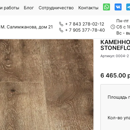
и работы
Блог
Сотрудничество
Контакты
Пн-пт 
+ 7 843 278-02-12
 М. Салимжанова, дом 21
Сб с 1
+ 7 905 377-78-40
Вс - 
КАМЕННО
STONEFL
Артикул: 0004-2
ркетная доска
Модульный паркет
6 465.00 
ркетная химия
Сопутствующие то
Площадь п
Кол-во уп
еновые панели
Межкомнатные дв