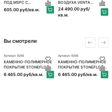
ПОД MSPC C
ВОЗДУХА VENTA
ПАРОИЗОЛЯЦИЕЙ
ORIGINAL LW15, БЕЛЫЙ
24 490.00 руб/
605.00 руб/кв.м.
кв.м.
Вы смотрели
Артикул: 9266
Артикул: 9266
КАМЕННО-ПОЛИМЕРНОЕ
КАМЕННО-ПОЛИМЕРНОЕ
ПОКРЫТИЕ STONEFLOOR
ПОКРЫТИЕ STONEFLOOR
MSPC ДУБ ХАНТЕР
MSPC ДУБ ХАНТЕР
6 465.00 руб/кв.м.
6 465.00 руб/кв.м.