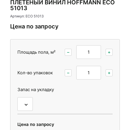
ПЛЕТЕНЫЙ ВИНИЛ HOFFMANN ECO
Стеновые панели
Стеновые панели
51013
Межкомнатные двери
Межкомнатные двери
Артикул: ECO 51013
Цена по запросу
Площадь пола, м²
−
+
Кол-во упаковок
−
+
Запас на укладку
Цена по запросу