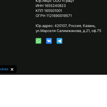
Юр.лицо:
ООО «Грац»
ИНН 1655240823
КПП 165501001
ОГРН 1121690019571
Юр.адрес:
420107
,
Россия
,
Казань
,
ул.Марселя Салимжанова, д.21, оф.75
okies