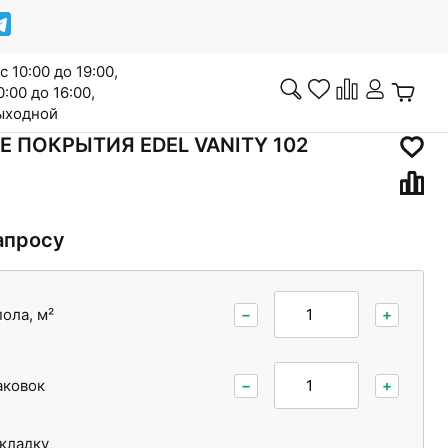
с 10:00 до 19:00,
0:00 до 16:00,
выходной
 ПОКРЫТИЯ EDEL VANITY 102
Инженерная доска
апросу
ола, м²
−
+
Сопутствующие товары
аковок
−
+
Межкомнатные двери
укладку