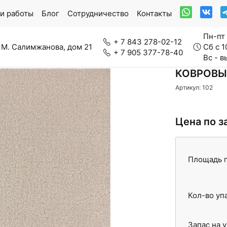
и работы
Блог
Сотрудничество
Контакты
Пн-пт 
+ 7 843 278-02-12
 М. Салимжанова, дом 21
Сб с 1
+ 7 905 377-78-40
Вс - 
КОВРОВЫЕ
Артикул: 102
ркетная доска
Модульный паркет
Цена по з
Площадь п
нерально-каменный ламинат
Паркетная химия
Кол-во уп
вролин
Стеновые панели
Запас на 