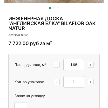
Стеновые панели
Стеновые панели
Межкомнатные двери
Межкомнатные двери
ИНЖЕНЕРНАЯ ДОСКА
"АНГЛИЙСКАЯ ЕЛКА" BILAFLOR OAK
NATUR
Артикул: 9192
2
7 722.00 руб за м
Площадь пола, м²
−
+
Кол-во упаковок
−
+
Запас на укладку