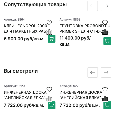
Сопутствующие товары
Артикул: 8864
Артикул: 8863
КЛЕЙ LEGNOPOL 2000
ГРУНТОВКА PROBOND PU
ДЛЯ ПАРКЕТНЫХ РАБОТ
PRIMER SF ДЛЯ СТЯЖКИ 6
КГ
11 400.00 руб/
6 900.00 руб/кв.м.
кв.м.
Вы смотрели
Артикул: 9220
Артикул: 9220
ИНЖЕНЕРНАЯ ДОСКА
ИНЖЕНЕРНАЯ ДОСКА
"АНГЛИЙСКАЯ ЕЛКА"
"АНГЛИЙСКАЯ ЕЛКА"
BILAFLOR OAK NATUR
BILAFLOR OAK NATUR
7 722.00 руб/кв.м.
7 722.00 руб/кв.м.