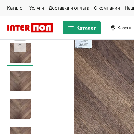
Каталог
Услуги
Доставка и оплата
О компании
Наш
Каталог
Казань,
Массивная доска
Па
Ламинат
Ми
Кварцвинил
Ко