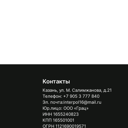
Контакты
Казань, ул. М. Салимжанова, д.21
Телефон:
+7 905 3 777 840
Эл. почта:
interpol16@mail.ru
Юр.лицо:
ООО «Грац»
ИНН 1655240823
КПП 165501001
ОГРН 1121690019571