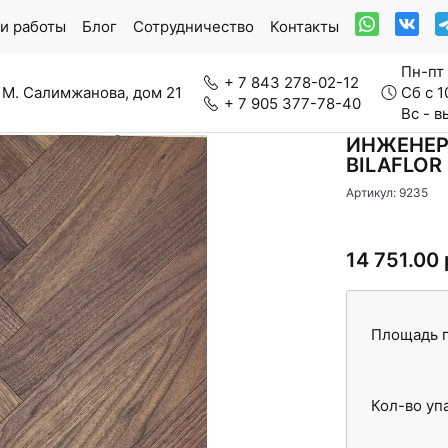
и работы
Блог
Сотрудничество
Контакты
Пн-пт 
+ 7 843 278-02-12
 М. Салимжанова, дом 21
Сб с 1
+ 7 905 377-78-40
Вс - 
ИНЖЕНЕР
BILAFLOR
Артикул: 9235
ркетная доска
Модульный паркет
14 751.00 
нерально-каменный ламинат
Паркетная химия
Площадь п
Кол-во уп
вролин
Стеновые панели