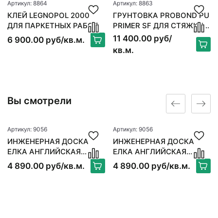
Артикул: 8864
Артикул: 8863
КЛЕЙ LEGNOPOL 2000
ГРУНТОВКА PROBOND PU
ДЛЯ ПАРКЕТНЫХ РАБОТ
PRIMER SF ДЛЯ СТЯЖКИ 6
КГ
11 400.00 руб/
6 900.00 руб/кв.м.
кв.м.
Вы смотрели
Артикул: 9056
Артикул: 9056
ИНЖЕНЕРНАЯ ДОСКА
ИНЖЕНЕРНАЯ ДОСКА
ЕЛКА АНГЛИЙСКАЯ
ЕЛКА АНГЛИЙСКАЯ
ROYAL PARKET ДУБ
ROYAL PARKET ДУБ
4 890.00 руб/кв.м.
4 890.00 руб/кв.м.
НАТУР ЧЕСТЕР
НАТУР ЧЕСТЕР