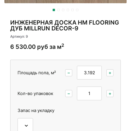
Стеновые панели
Стеновые панели
Межкомнатные двери
Межкомнатные двери
ИНЖЕНЕРНАЯ ДОСКА HM FLOORING
ДУБ MILLRUN DÉCOR-9
Артикул: 9
2
6 530.00 руб за м
Площадь пола, м²
−
+
Кол-во упаковок
−
+
Запас на укладку