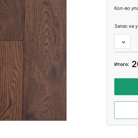
Кол-во уп
Запас на 
2
Итого: