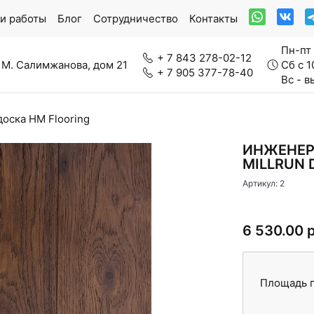
и работы
Блог
Сотрудничество
Контакты
Пн-пт 
+ 7 843 278-02-12
 М. Салимжанова, дом 21
Сб с 1
+ 7 905 377-78-40
Вс - 
оска HM Flooring
ркетная доска
Модульный паркет
ИНЖЕНЕР
MILLRUN 
Артикул: 2
нерально-каменный ламинат
Паркетная химия
6 530.00 
Площадь п
вролин
Стеновые панели