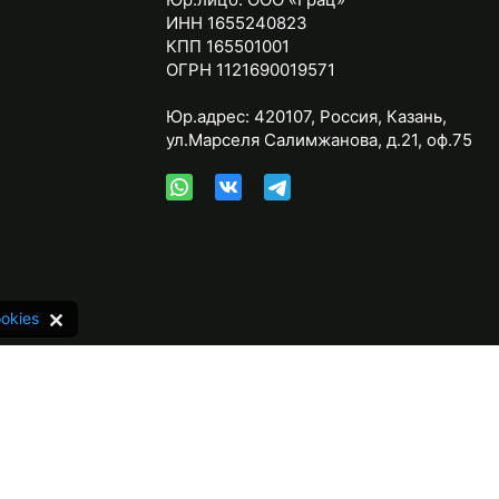
ИНН 1655240823
КПП 165501001
ОГРН 1121690019571
Юр.адрес:
420107
,
Россия
,
Казань
,
ул.Марселя Салимжанова, д.21, оф.75
okies