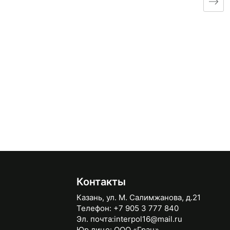
Контакты
Казань, ул. М. Салимжанова, д.21
Телефон:
+7 905 3 777 840
Эл. почта:
interpol16@mail.ru
Юр.лицо:
ООО «Грац»