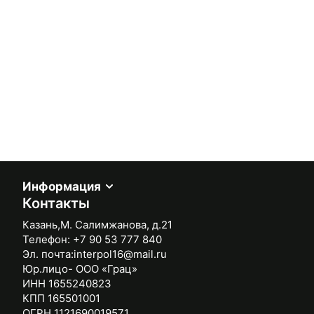
Информация
Контакты
Казань,М. Салимжанова, д.21
Телефон:
+7 90 53 777 840
Эл. почта:
interpol16@mail.ru
Юр.лицо- ООО «Грац»
ИНН 1655240823
КПП 165501001
ОГРН 1121690019571