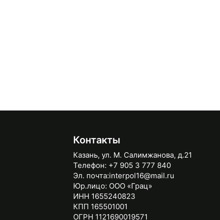
Контакты
Казань, ул. М. Салимжанова, д.21
Телефон:
+7 905 3 777 840
Эл. почта:
interpol16@mail.ru
Юр.лицо:
ООО «Грац»
ИНН 1655240823
КПП 165501001
ОГРН 1121690019571