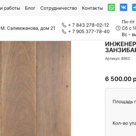
и работы
Блог
Сотрудничество
Контакты
Пн-пт 
+ 7 843 278-02-12
 М. Салимжанова, дом 21
Сб с 1
+ 7 905 377-78-40
Вс - 
ИНЖЕНЕР
ЗАНЗИБА
Артикул: 8963
ркетная доска
Модульный паркет
6 500.00 
нерально-каменный ламинат
Паркетная химия
Площадь п
Кол-во уп
вролин
Стеновые панели