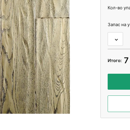
Кол-во уп
Запас на 
7
Итого: