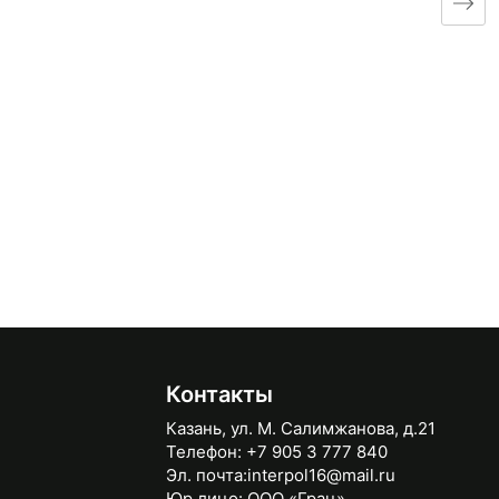
Контакты
Казань, ул. М. Салимжанова, д.21
Телефон:
+7 905 3 777 840
Эл. почта:
interpol16@mail.ru
Юр.лицо:
ООО «Грац»