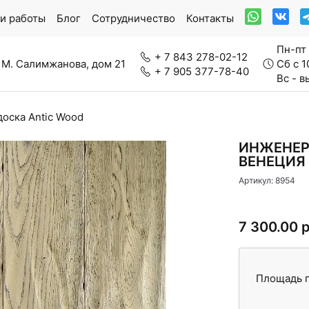
и работы
Блог
Сотрудничество
Контакты
Пн-пт 
+ 7 843 278-02-12
 М. Салимжанова, дом 21
Сб с 1
+ 7 905 377-78-40
Вс - 
оска Antic Wood
ркетная доска
Модульный паркет
ИНЖЕНЕР
ВЕНЕЦИЯ
Артикул: 8954
нерально-каменный ламинат
Паркетная химия
7 300.00 
Площадь п
вролин
Стеновые панели