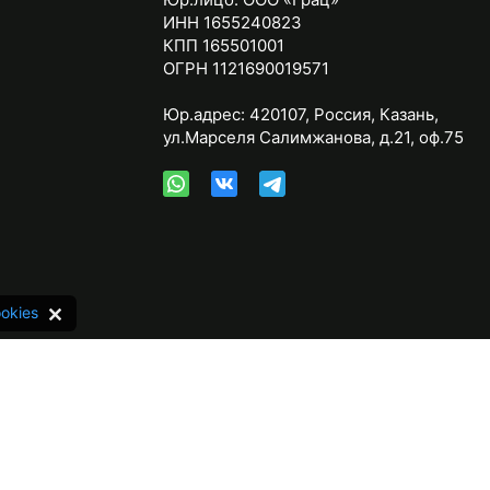
ИНН 1655240823
КПП 165501001
ОГРН 1121690019571
Юр.адрес:
420107
,
Россия
,
Казань
,
ул.Марселя Салимжанова, д.21, оф.75
okies