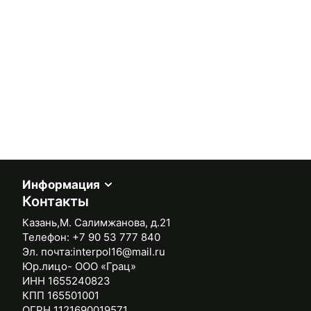
Информация
Контакты
Казань,М. Салимжанова, д.21
Телефон:
+7 90 53 777 840
Эл. почта:
interpol16@mail.ru
Юр.лицо- ООО «Грац»
ИНН 1655240823
КПП 165501001
ОГРН 1121690019571