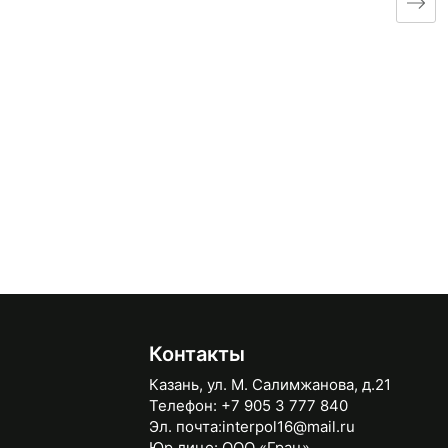
Контакты
Казань, ул. М. Салимжанова, д.21
Телефон:
+7 905 3 777 840
Эл. почта:
interpol16@mail.ru
Юр.лицо:
ООО «Грац»