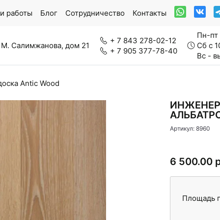
и работы
Блог
Сотрудничество
Контакты
Пн-пт 
+ 7 843 278-02-12
 М. Салимжанова, дом 21
Сб с 1
+ 7 905 377-78-40
Вс - 
оска Antic Wood
ркетная доска
Модульный паркет
ИНЖЕНЕР
АЛЬБАТР
Артикул: 8960
нерально-каменный ламинат
Паркетная химия
6 500.00 
Площадь п
вролин
Стеновые панели