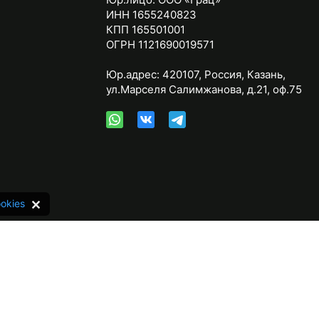
ИНН 1655240823
КПП 165501001
ОГРН 1121690019571
Юр.адрес:
420107
,
Россия
,
Казань
,
ул.Марселя Салимжанова, д.21, оф.75
okies