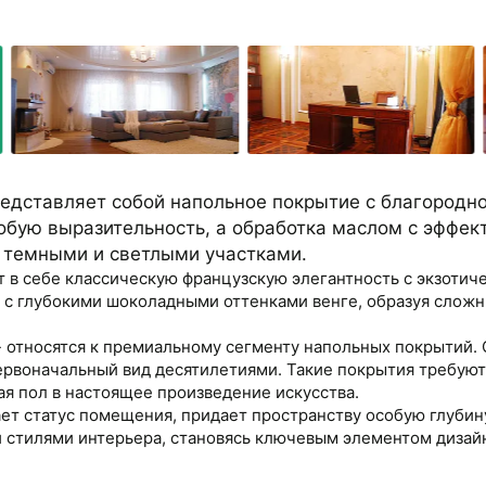
едставляет собой напольное покрытие с благородн
обую выразительность, а обработка маслом с эффек
 темными и светлыми участками.
т в себе классическую французскую элегантность с экзоти
с глубокими шоколадными оттенками венге, образуя сложн
 - относятся к премиальному сегменту напольных покрытий
первоначальный вид десятилетиями. Такие покрытия требую
ая пол в настоящее произведение искусства.
ет статус помещения, придает пространству особую глубин
 стилями интерьера, становясь ключевым элементом дизай