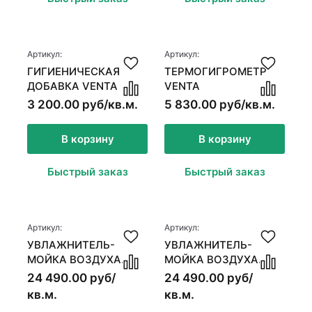
Стеновые панели
Межкомнатные двери
Межкомнатные двери
Артикул:
Артикул:
ГИГИЕНИЧЕСКАЯ
ТЕРМОГИГРОМЕТР
ДОБАВКА VENTA
VENTA
3 200.00 руб/кв.м.
5 830.00 руб/кв.м.
В корзину
В корзину
Быстрый заказ
Быстрый заказ
Артикул:
Артикул:
УВЛАЖНИТЕЛЬ-
УВЛАЖНИТЕЛЬ-
МОЙКА ВОЗДУХА
МОЙКА ВОЗДУХА
VENTA ORIGINAL LW15,
VENTA ORIGINAL LW15,
24 490.00 руб/
24 490.00 руб/
ЧЕРНЫЙ
БЕЛЫЙ
кв.м.
кв.м.