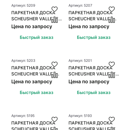
Стеновые панели
Стеновые панели
Артикул: 5209
Артикул: 5207
ПАРКЕТНАЯ ДОСКА
ПАРКЕТНАЯ ДОСКА
Межкомнатные двери
Межкомнатные двери
SCHEUSHER VALLETTA
SCHEUCHER VALLETTA
OAK ASTIG TXM DARK
OAK ASTIG TXM NEBLA
Цена по запросу
Цена по запросу
COARSE
Быстрый заказ
Быстрый заказ
Артикул: 5203
Артикул: 5201
ПАРКЕТНАЯ ДОСКА
ПАРКЕТНАЯ ДОСКА
SCHEUCHER VALLETTA
SCHEUSHER VALLETTA
OAK ASTIG TXM SILVA
OAK ASTIG TXM
Цена по запросу
Цена по запросу
POLARWHITE
Быстрый заказ
Быстрый заказ
Артикул: 5195
Артикул: 5193
ПАРКЕТНАЯ ДОСКА
ПАРКЕТНАЯ ДОСКА
SCHEUCHER VALLETTA
SCHEUSHER VALLETTA