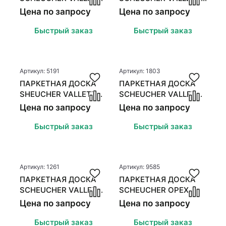
OAK ASTIG TXM MCD
OAK ASTIG TXM PERLA
Цена по запросу
Цена по запросу
GREY
Быстрый заказ
Быстрый заказ
Артикул: 5191
Артикул: 1803
ПАРКЕТНАЯ ДОСКА
ПАРКЕТНАЯ ДОСКА
SHEUCHER VALLETTA
SCHEUCHER VALLETTA
OAK ASTIG TXM
OAK NATUR TXM
Цена по запросу
Цена по запросу
AKZENT
NATURA
Быстрый заказ
Быстрый заказ
Артикул: 1261
Артикул: 9585
ПАРКЕТНАЯ ДОСКА
ПАРКЕТНАЯ ДОСКА
SCHEUCHER VALLETTA
SCHEUCHER ОРЕХ
OAK ASTIG TXM
НАТУР 1-ПОЛ. 4
Цена по запросу
Цена по запросу
NATURA
ФАСКИ
Быстрый заказ
Быстрый заказ