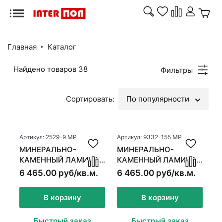
Назад
Массивная доска
Главная
Каталог
Паркетная доска
Массивная
Паркетная
Модульный
Инже
Найдено товаров
38
Фильтры
доска
доска
паркет
доск
Модульный паркет
Инженерная доска
Сортировать:
По популярности
Минерально-
Паркетная
Сопу
Ламинат
Ламинат
каменный
химия
това
ламинат
Минерально-каменный ламинат
Артикул: 2529-9 MР
Артикул: 9332-155 MР
МИНЕРАЛЬНО-
МИНЕРАЛЬНО-
Паркетная химия
КАМЕННЫЙ ЛАМИНАТ
КАМЕННЫЙ ЛАМИНАТ
Стеновые
Межк
MSPC ДУБ БРЭДЛИ
MSPC ДУБ
Кварцвинил
Ковролин
Сопутствующие товары
6 465.00 руб/кв.м.
6 465.00 руб/кв.м.
панели
двер
ФАЙРСТОУН
Кварцвинил
В корзину
В корзину
Ковролин
Быстрый заказ
Быстрый заказ