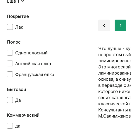
Еще 1
Покрытие
1
Лак
Полос
Что лучше - к
Однополосный
непростом выб
ламинированны
Английская елка
Это многослой
ламинированна
Французская елка
основа, а сниз
в переводе с а
Бытовой
которого ниже
своих каталога
Да
классической 
Консультанты 
Коммерческий
М.Салимжанова,
да