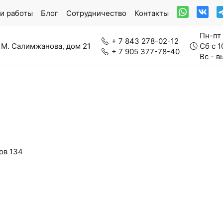
и работы
Блог
Сотрудничество
Контакты
Пн-пт 
+ 7 843 278-02-12
 М. Салимжанова, дом 21
Сб с 1
+ 7 905 377-78-40
Вс - 
ркетная доска
Модульный паркет
ров
134
нерально-каменный ламинат
Паркетная химия
вролин
Стеновые панели