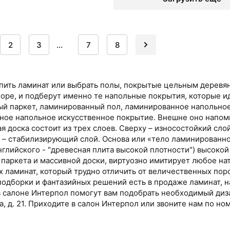
2
3
...
7
8
упить ламинат или выбрать полы, покрытые цельным деревя
оре, и подберут именно те напольные покрытия, которые и
й паркет, ламинированный пол, ламинированное напольно
ное напольное искусственное покрытие. Внешне оно напом
я доска состоит из трех слоев. Сверху – износостойкий сл
у – стабилизирующий слой. Основа или «тело ламинированно
нглийского - "древесная плита высокой плотности") высоко
 паркета и массивной доски, виртуозно имитирует любое на
х ламинат, который трудно отличить от величественных поро
подборки и фантазийных решений есть в продаже ламинат, 
в салоне Интерпол помогут вам подобрать необходимый диза
 д. 21. Приходите в салон Интерпол или звоните нам по но