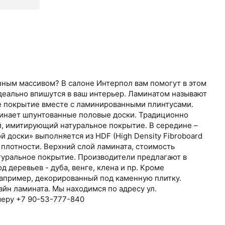
нным массивом? В салоне Интерпол вам помогут в этом
деально впишутся в ваш интерьер. Ламинатом называют
е покрытие вместе с ламинированными плинтусами.
инает шпунтованные половые доски. Традиционно
ой, имитирующий натуральное покрытие. В середине –
й доски» выполняется из HDF (High Density Fibroboard
й плотности. Верхний слой ламината, стоимость
туральное покрытие. Производители предлагают в
д деревьев - дуба, венге, клена и пр. Кроме
например, декорированный под каменную плитку.
йн ламината. Мы находимся по адресу ул.
меру +7 90-53-777-840