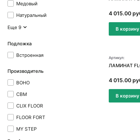
Медовый
4 015.00 ру
Натуральный
Еще 9
В корзину
Подложка
Встроенная
Артикул:
ЛАМИНАТ F
Производитель
4 015.00 ру
BOHO
CBM
В корзину
CLIX FLOOR
FLOOR FORT
MY STEP