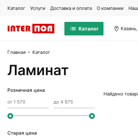
Каталог
Услуги
Доставка и оплата
О компании
Наш
Каталог
Казань,
Главная
Каталог
Ламинат
Массивная доска
Па
Розничная цена
Найдено това
Ламинат
Ми
Кварцвинил
Ко
Старая цена