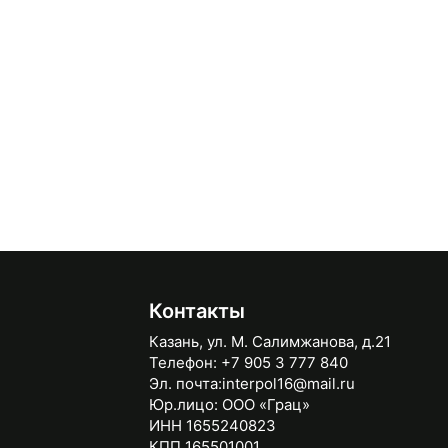
Контакты
Казань, ул. М. Салимжанова, д.21
Телефон:
+7 905 3 777 840
Эл. почта:
interpol16@mail.ru
Юр.лицо:
ООО «Грац»
ИНН 1655240823
КПП 165501001