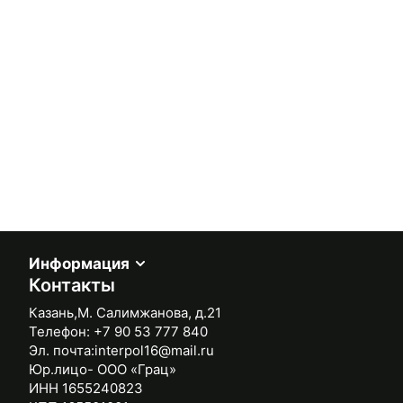
Информация
Контакты
Казань,М. Салимжанова, д.21
Телефон:
+7 90 53 777 840
Эл. почта:
interpol16@mail.ru
Юр.лицо- ООО «Грац»
ИНН 1655240823