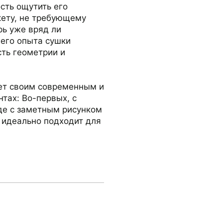
сть ощутить его
кету, не требующему
рь уже вряд ли
него опыта сушки
сть геометрии и
яет своим современным и
тах: Во-первых, с
де с заметным рисунком
 идеально подходит для