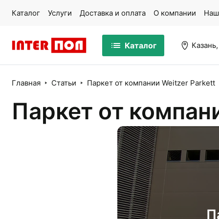
Каталог
Услуги
Доставка и оплата
О компании
Наш
Каталог
Казань,
Главная
Статьи
Паркет от компании Weitzer Parkett
Паркет от компани
Массивная доска
Па
Ламинат
Ми
Кварцвинил
Ко
П