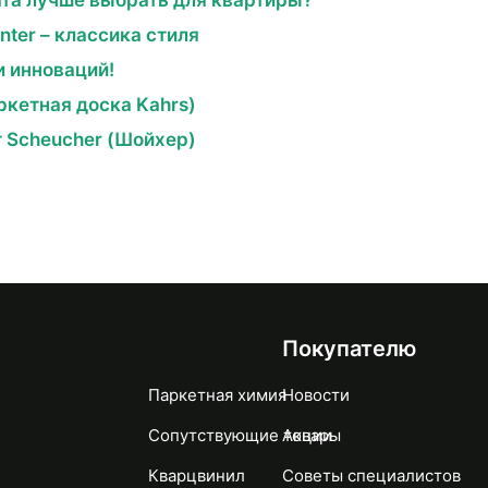
та лучше выбрать для квартиры?
ter – классика стиля
и инноваций!
кетная доска Kahrs)
т Scheucher (Шойхер)
Покупателю
Паркетная химия
Новости
Сопутствующие товары
Акции
Кварцвинил
Советы специалистов