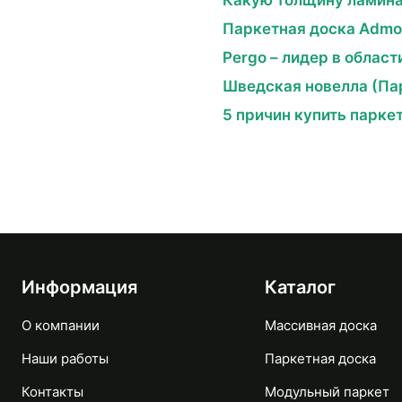
Какую толщину ламина
Паркетная доска Admon
Pergo – лидер в област
Шведская новелла (Пар
5 причин купить парке
Информация
Каталог
О компании
Массивная доска
Наши работы
Паркетная доска
Контакты
Модульный паркет